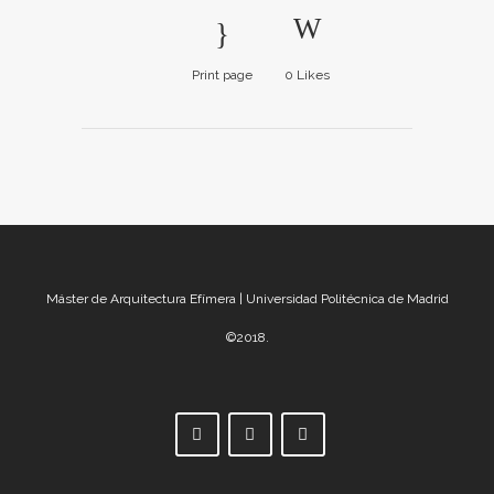
Print page
0
Likes
Máster de Arquitectura Efímera | Universidad Politécnica de Madrid
©2018.