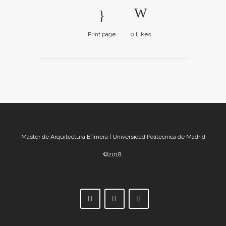
Print page
0
Likes
Máster de Arquitectura Efímera | Universidad Politécnica de Madrid
©2018.