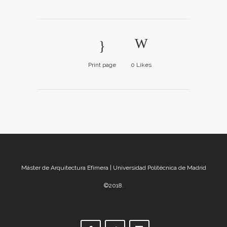
Print page
0
Likes
Máster de Arquitectura Efímera | Universidad Politécnica de Madrid
©2018.