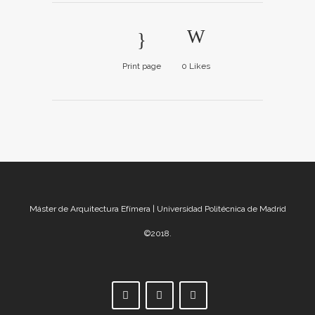
Print page
0
Likes
Máster de Arquitectura Efímera | Universidad Politécnica de Madrid
©2018.