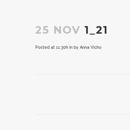
25 NOV
1_21
Posted at 11:30h
in
by
Anna Vicho