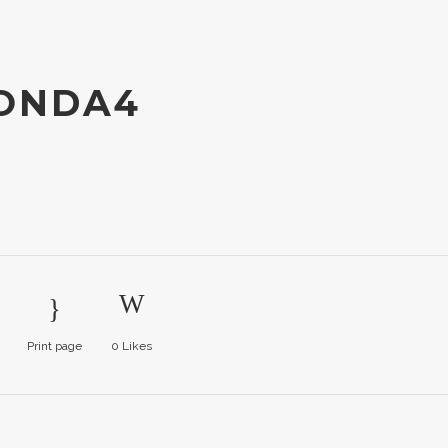
ONDA4
Print page
0
Likes