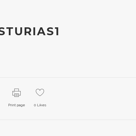
TURIAS1
Print page
0
Likes