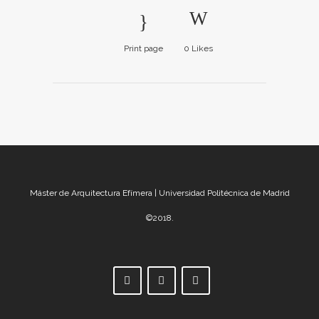
Print page
0
Likes
Máster de Arquitectura Efímera | Universidad Politécnica de Madrid
©2018.