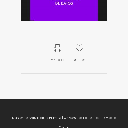
Print page
0
Likes
Máster de Arquitectura Efímera | Universidad Politécnica de Madrid
©2018.