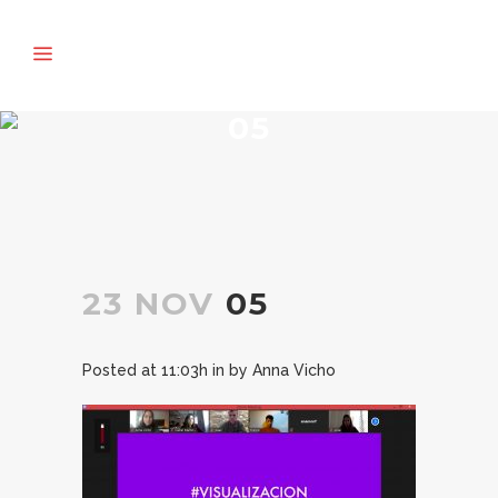
05
23 NOV
05
Posted at 11:03h
in
by
Anna Vicho