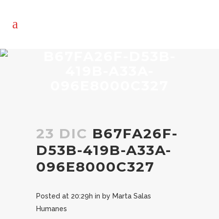
B67FA26F-D53B-
419B-A33A-
096E8000C327
23 DIC
B67FA26F-
D53B-419B-A33A-
096E8000C327
Posted at 20:29h
in
by
Marta Salas
Humanes