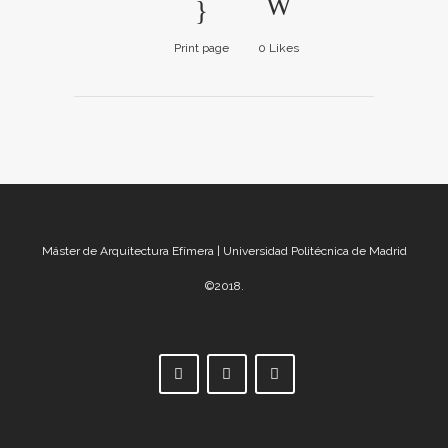
Print page
0
Likes
Máster de Arquitectura Efímera | Universidad Politécnica de Madrid
©2018.