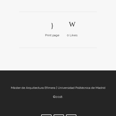
Print page
0
Likes
Máster de Arquitectura Efímera | Universidad Politécnica de Madrid
©2018.