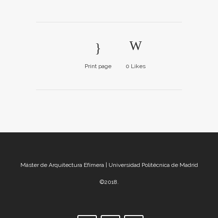
Print page
0
Likes
Máster de Arquitectura Efímera | Universidad Politécnica de Madrid
©2018.