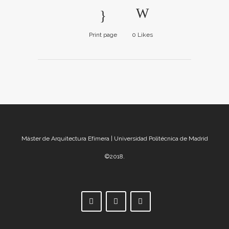
Print page
0
Likes
Máster de Arquitectura Efímera | Universidad Politécnica de Madrid
©2018.