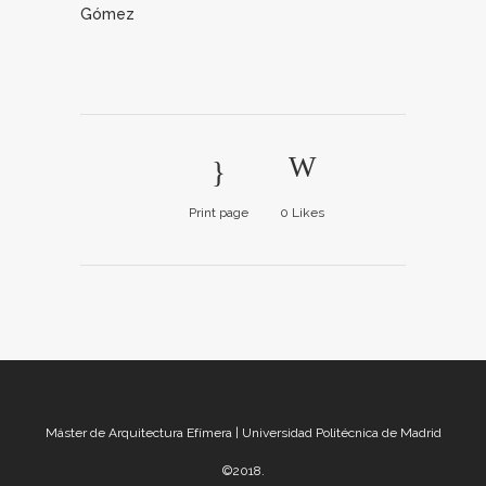
Gómez
Print page
0
Likes
Máster de Arquitectura Efímera | Universidad Politécnica de Madrid
©2018.