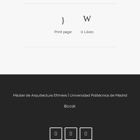
Print page
0
Likes
Máster de Arquitectura Efímera | Universidad Politécnica de Madrid
©2018.