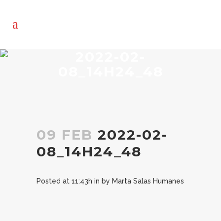
2022-02-
08_14H24_48
09 FEB
2022-02-
08_14H24_48
Posted at 11:43h
in
by
Marta Salas Humanes