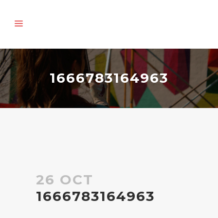
1666783164963
26 OCT
1666783164963