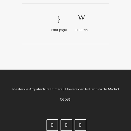
Print page
0
Likes
Máster de Arquitectura Efímera | Universidad Politécnica de Madrid
©2018.