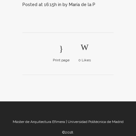
Posted at 16:15h
in
by
María de la P
Print page
0
Likes
Máster de Arquitectura Efímera | Universidad Politécnica de Madrid
©2018.