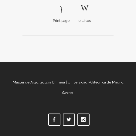
Print page
0
Likes
Máster de Arquitectura Efímera | Universidad Politécnica de Madrid
©2018.