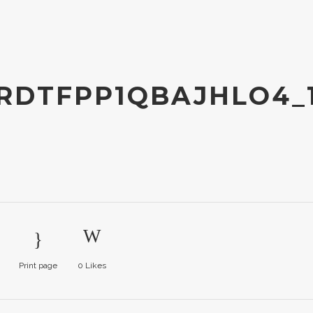
RDTFPP1QBAJHLO4_
Print page
0
Likes