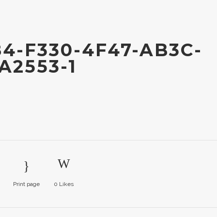
4-F330-4F47-AB3C-
A2553-1
Print page
0
Likes