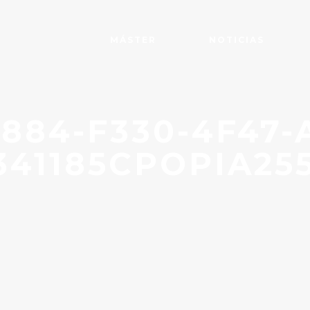
MÁSTER
NOTICIAS
1884-F330-4F47-
341185CPOPIA255