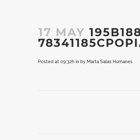
17 MAY
195B188
78341185CPOPI
Posted at 09:32h
in
by
Marta Salas Humanes