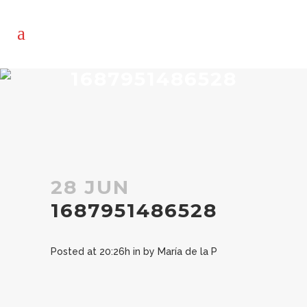
1687951486528
28 JUN
1687951486528
Posted at 20:26h
in
by
María de la P