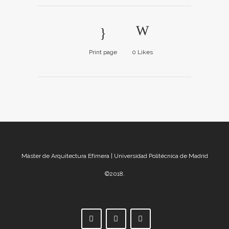
Print page
0
Likes
Máster de Arquitectura Efímera | Universidad Politécnica de Madrid
©2018.