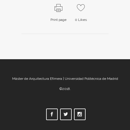
Print page
0
Likes
Máster de Arquitectura Efímera | Universidad Politécnica de Madrid
©2018.