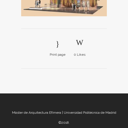
Print page
0
Likes
Máster de Arquitectura Efímera | Universidad Politécnica de Madrid
©2018.