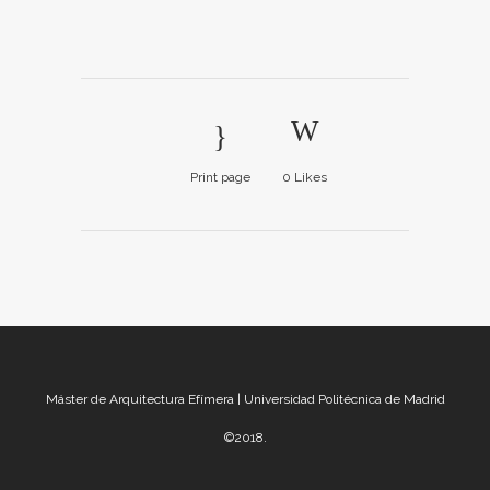
Print page
0
Likes
Máster de Arquitectura Efímera | Universidad Politécnica de Madrid
©2018.