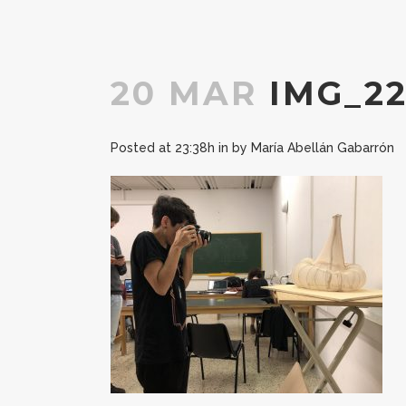
20 MAR
IMG_22
Posted at 23:38h
in
by
María Abellán Gabarrón