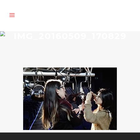
IMG_20160509_170829