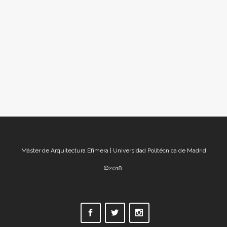
ofrece a cada visitante unas pegatinas de
distintos colores y tamaños para que las
peguen donde quieran. El resultado de esta
interacción...
Máster de Arquitectura Efímera | Universidad Politécnica de Madrid
©2018.