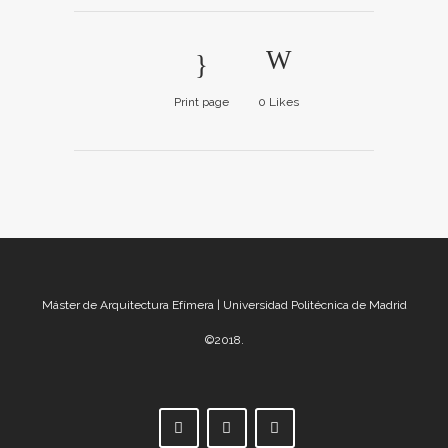
Print page
0
Likes
Máster de Arquitectura Efímera | Universidad Politécnica de Madrid
©2018.