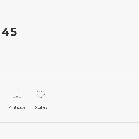
945
Print page
0
Likes