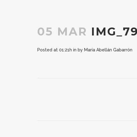
05 MAR
IMG_7
Posted at 01:21h
in
by
María Abellán Gabarrón