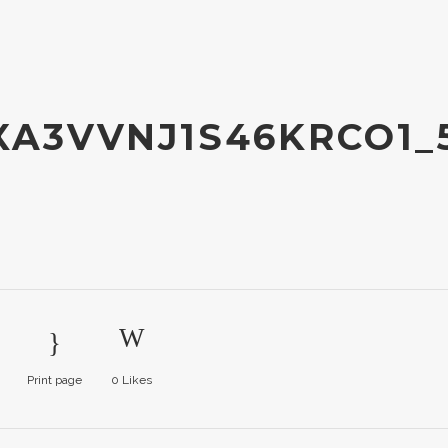
A3VVNJ1S46KRCO1_
Print page
0
Likes