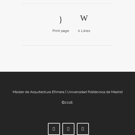
Print page
0
Likes
Máster de Arquitectura Efímera | Universidad Politécnica de Madrid
©2018.