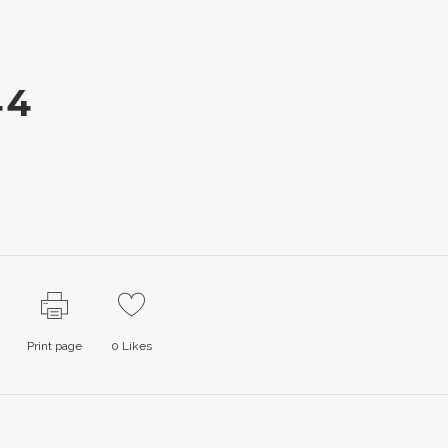
44
Print page
0
Likes