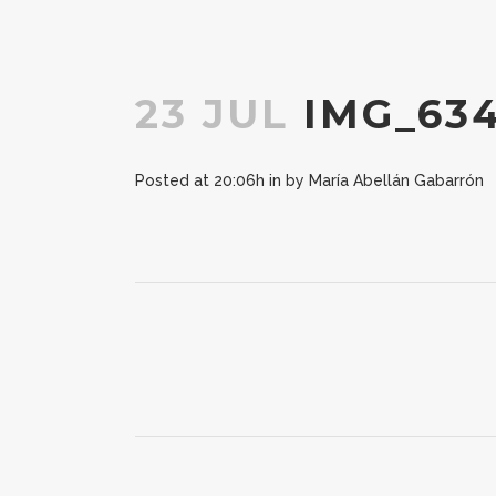
23 JUL
IMG_63
Posted at 20:06h
in
by
María Abellán Gabarrón