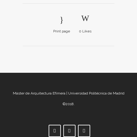
Print page
0
Likes
Máster de Arquitectura Efímera | Universidad Politécnica de Madrid
©2018.