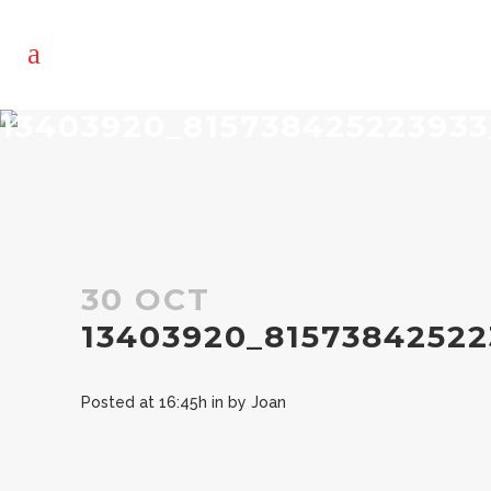
13403920_815738425223933
30 OCT
13403920_81573842522
Posted at 16:45h
in
by
Joan