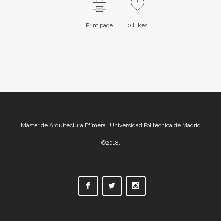
Print page
0
Likes
Máster de Arquitectura Efímera | Universidad Politécnica de Madrid
©2018.