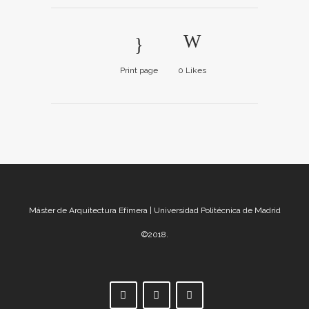
Print page
0
Likes
Máster de Arquitectura Efímera | Universidad Politécnica de Madrid
©2018.