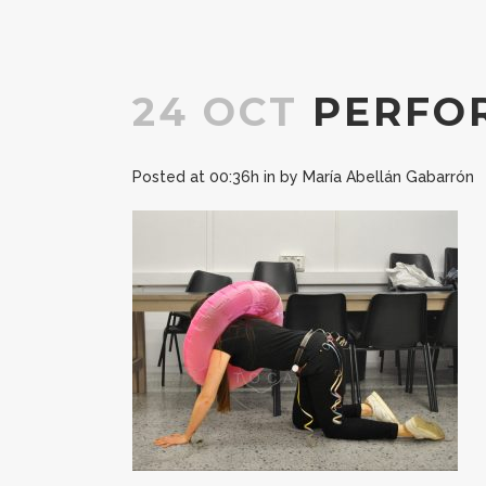
24 OCT
PERFO
Posted at 00:36h
in
by
María Abellán Gabarrón