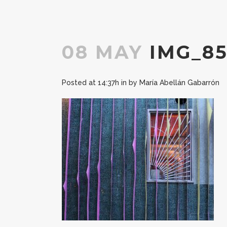
08 MAY
IMG_85
Posted at 14:37h
in
by
María Abellán Gabarrón