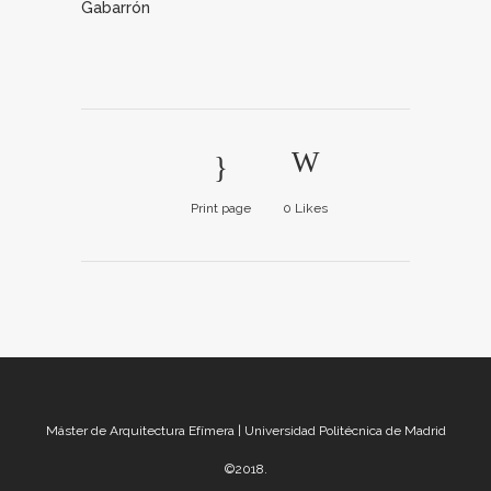
Gabarrón
Print page
0
Likes
Máster de Arquitectura Efímera | Universidad Politécnica de Madrid
©2018.