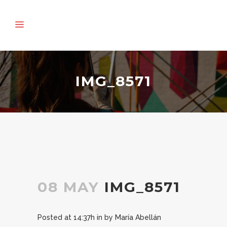
IMG_8571
08 MAY
IMG_8571
Posted at 14:37h
in
by
María Abellán