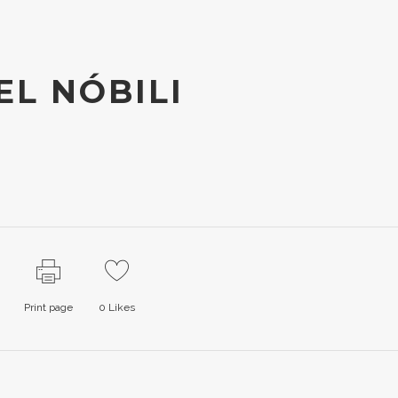
EL NÓBILI
Print page
0
Likes