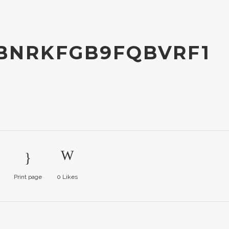
BNRKFGB9FQBVRF1
Print page
0
Likes