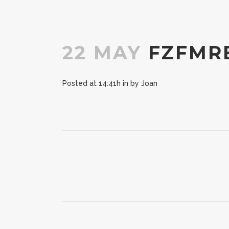
22 MAY
FZFMR
Posted at 14:41h
in
by
Joan