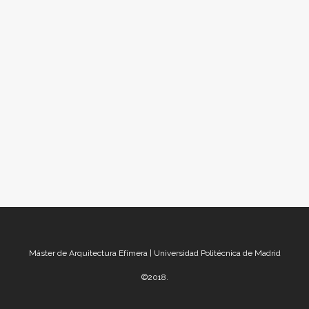
Green Varnish, diseñado por la firma de
arquitectura del paisaje Nomad Studio, es la
primera instalación de su tipo que se
encuentra en el patio de la CAM en Saint
Louis, con el objetivo de transformar por
completo y alterar el espacio. Una tela
verde...
Máster de Arquitectura Efímera | Universidad Politécnica de Madrid
©2018.