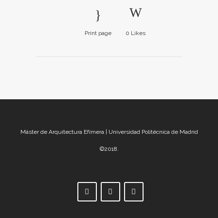
Print page
0
Likes
Máster de Arquitectura Efímera | Universidad Politécnica de Madrid
©2018.