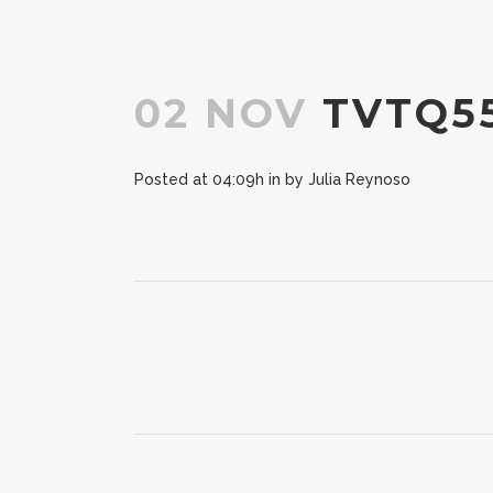
02 NOV
TVTQ55
Posted at 04:09h
in
by
Julia Reynoso