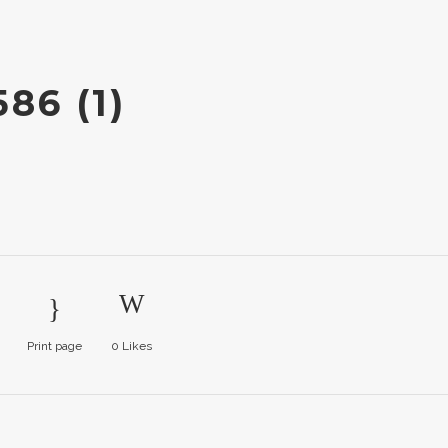
86 (1)
Print page
0
Likes