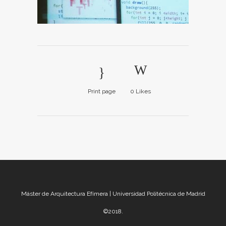
Print page
0
Likes
Máster de Arquitectura Efímera | Universidad Politécnica de Madrid
©2018.