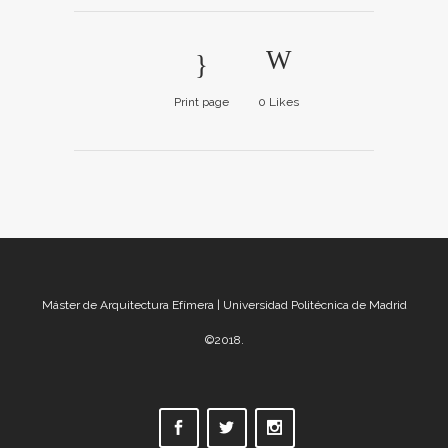
Print page
0
Likes
Máster de Arquitectura Efímera | Universidad Politécnica de Madrid
©2018.