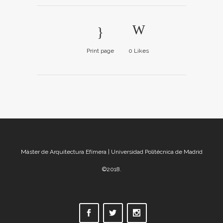
Print page
0
Likes
Máster de Arquitectura Efímera | Universidad Politécnica de Madrid
©2018.