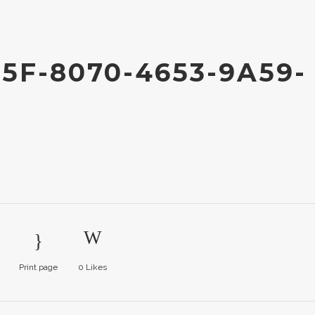
5F-8070-4653-9A59-
Print page
0
Likes