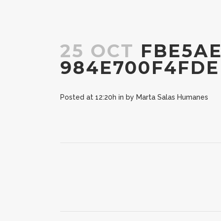
25 OCT
FBE5AE
984E700F4FDE
Posted at 12:20h
in
by
Marta Salas Humanes