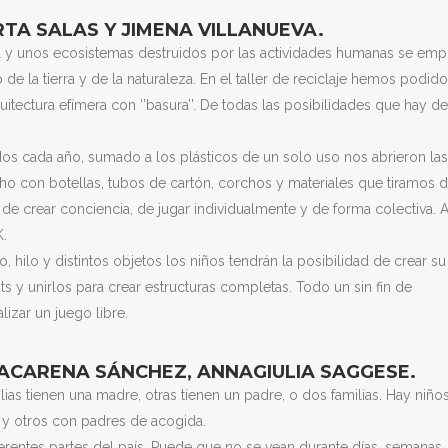
TA SALAS Y JIMENA VILLANUEVA.
l y unos ecosistemas destruidos por las actividades humanas se emp
de la tierra y de la naturaleza. En el taller de reciclaje hemos podido
itectura efímera con ‘’basura’’. De todas las posibilidades que hay de
s cada año, sumado a los plásticos de un solo uso nos abrieron las
ho con botellas, tubos de cartón, corchos y materiales que tiramos d
 de crear conciencia, de jugar individualmente y de forma colectiva. A
.
o, hilo y distintos objetos los niños tendrán la posibilidad de crear su
ts y unirlos para crear estructuras completas. Todo un sin fin de
lizar un juego libre.
ACARENA SÁNCHEZ, ANNAGIULIA SAGGESE.
lias tienen una madre, otras tienen un padre, o dos familias. Hay niño
 y otros con padres de acogida.
ferentes partes del país. Puede que no se vean durante días, semanas,