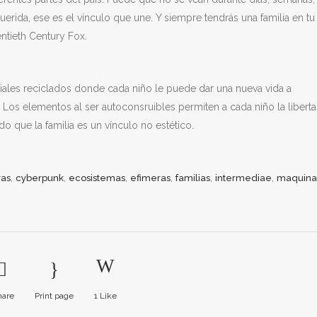
erida, ese es el vínculo que une. Y siempre tendrás una familia en tu
ntieth Century Fox.
iales reciclados donde cada niño le puede dar una nueva vida a
os elementos al ser autoconsruibles permiten a cada niño la libert
o que la familia es un vínculo no estético.
,
,
,
,
,
,
ras
cyberpunk
ecosistemas
efimeras
familias
intermediae
maquina
hare
Print page
1
Like