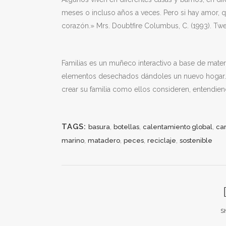
meses o incluso años a veces. Pero si hay amor, qu
corazón.» Mrs. Doubtfire Columbus, C. (1993). Twe
Familias es un muñeco interactivo a base de mater
elementos desechados dándoles un nuevo hogar. L
crear su familia como ellos consideren, entendiend
TAGS:
,
,
,
basura
botellas
calentamiento global
ca
,
,
,
,
marino
matadero
peces
reciclaje
sostenible
S