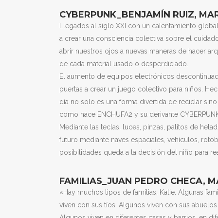
CYBERPUNK_BENJAMÍN RUIZ, MAR
Llegados al siglo XXI con un calentamiento globa
a crear una consciencia colectiva sobre el cuidado 
abrir nuestros ojos a nuevas maneras de hacer arqu
de cada material usado o desperdiciado.
El aumento de equipos electrónicos descontinuado
puertas a crear un juego colectivo para niños. Hec
día no solo es una forma divertida de reciclar sino
como nace ENCHUFA2 y su derivante CYBERPUNK
Mediante las teclas, luces, pinzas, palitos de helad
futuro mediante naves espaciales, vehículos, rotob
posibilidades queda a la decisión del niño para rea
FAMILIAS_JUAN PEDRO CHECA, M
«Hay muchos tipos de familias, Katie. Algunas fami
viven con sus tíos. Algunos viven con sus abuelos
Algunos viven en diferentes casas y barrios, en di