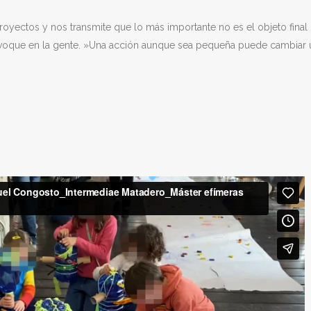
yectos y nos transmite que lo más importante no es el objeto final 
ovoque en la gente. »Una acción aunque sea pequeña puede cambiar 