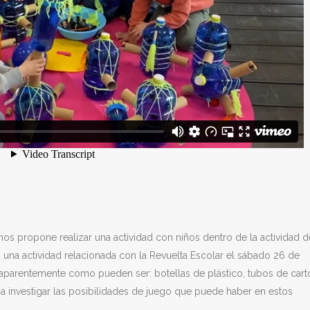
l nos propone realizar una actividad con niños dentro de la actividad d
n una actividad relacionada con la Revuelta Escolar el sábado 26 de
 aparentemente como pueden ser: botellas de plástico, tubos de cart
investigar las posibilidades de juego que puede haber en estos