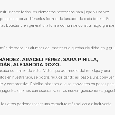
ruir entre todos los elementos necesarios para jugar y una vez
os para aportar diferentes formas de tuneado de cada botella. En
 las botellas y en general una forma común de construir algo grande
n de todos las alumnas del máster que quedan divididas en 3 gru
ÁNDEZ, ARACELI PÉREZ, SARA PINILLA,
LDÁN, ALEJANDRA ROZO.
 acaba con miles de vidas. Vidas que por medio del reciclaje y una
tos en nuestra vida, se podría reducir dando así paso a una conviven
 y comprensiva. Botellas plásticas que se convierten en peces para
n juguetes que nos dan esperanza en las nuevas generaciones, jugue
os otros podemos tener una estructura más solidaria e incluyente.