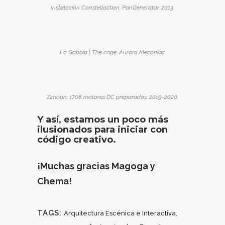
Instalación Constellaction, PanGenerator. 2013.
La Gabbia | The cage. Aurora Mecanica.
Zimoun, 1708 motores DC preparados. 2019-2020.
Y así, estamos un poco más
ilusionados para iniciar con
código creativo
.
¡Muchas gracias Magoga y
Chema!
TAGS:
,
Arquitectura Escénica e Interactiva