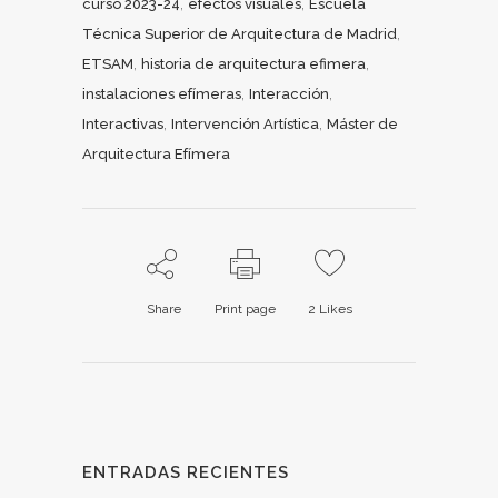
,
,
curso 2023-24
efectos visuales
Escuela
,
Técnica Superior de Arquitectura de Madrid
,
,
ETSAM
historia de arquitectura efimera
,
,
instalaciones efímeras
Interacción
,
,
Interactivas
Intervención Artística
Máster de
Arquitectura Efímera
Share
Print page
2
Likes
ENTRADAS RECIENTES